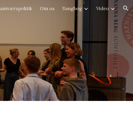
amværspolitik
Om os
Sangbog
Video
ion