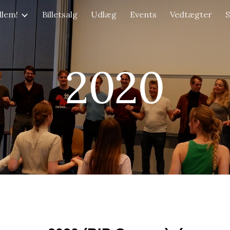
dlem!
Billetsalg
Udlæg
Events
Vedtægter
S
ip to main content
Skip to navigat
2020